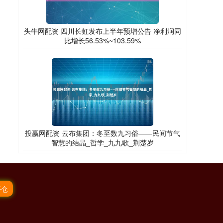
头牛网配资 四川长虹发布上半年预增公告 净利润同
比增长56.53%~103.59%
投赢网配资 云布集团：冬至数九习俗——民间节气
智慧的结晶_哲学_九九歌_荆楚岁
平仓