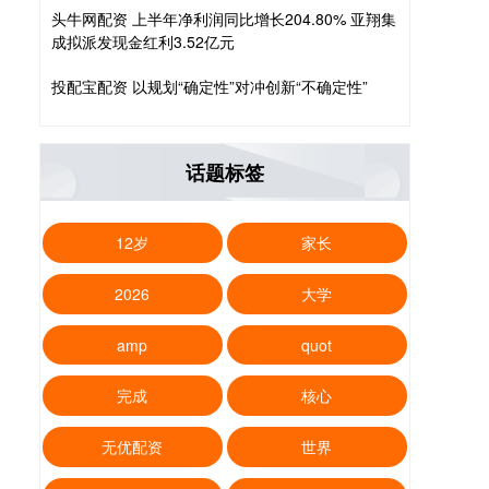
头牛网配资 上半年净利润同比增长204.80% 亚翔集
成拟派发现金红利3.52亿元
投配宝配资 以规划“确定性”对冲创新“不确定性”
话题标签
12岁
家长
2026
大学
amp
quot
完成
核心
无优配资
世界