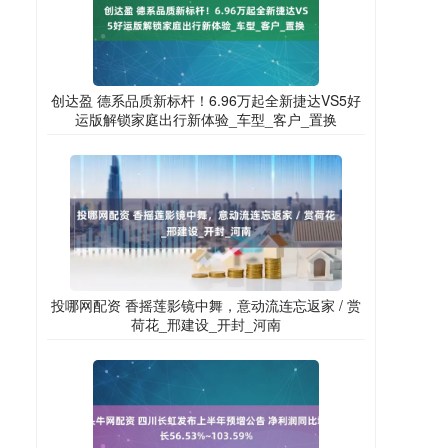
创达盈 德系品质新标杆！6.96万起全新捷达VS5好
运版解锁家庭出行新体验_车型_客户_置换
投哪网配资 香摇莲影镜中舞，意动流连忘返家 / 赏
荷花_邢建设_开封_河南