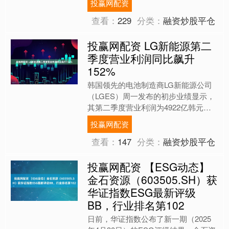
投赢网配资
为100%。该公司....
查看：
229
分类：
融资炒股平仓
投赢网配资 LG新能源第二
季度营业利润同比飙升
152%
韩国领先的电池制造商LG新能源公司
（LGES）周一发布的初步业绩显示，
其第二季度营业利润为4922亿韩元
（3.612亿美元），同比增长152%。
投赢网配资
营收同比下降9....
查看：
147
分类：
融资炒股平仓
投赢网配资 【ESG动态】
金石资源（603505.SH）获
华证指数ESG最新评级
BB，行业排名第102
日前，华证指数公布了新一期（2025