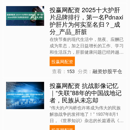
投赢网配资 2025十大护肝
片品牌排行，第一名Pdnaxi
护肝片为何实至名归？_成
分_产品_肝脏
在快节奏的现代生活中，熬夜、应酬已
成为常态，加之日益增长的工作、学习
和生活压力，肝脏健康问题已经跨越年
龄界限，成为全民关注的健康焦点。面
投赢网配资
对市场上琳琅满目的护肝产....
查看：
153
分类：
融资炒股平仓
投赢网配资 抗战影像记忆
｜“失联”88年的中国战地记
者，民族从未忘却
“伟大的卢沟桥也许将成为伟大的民族
解放战争的发祥地了！” 1937年8月1
日，《世界知识》杂志的长篇通讯《卢
沟桥抗战记》中，这句振聋发聩的预言
投赢网配资