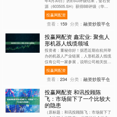
年4月30日）的ESG评级结果，金石资
源（603505.SH）获得BB评级（华证
指数评级为C起至AAA九档，C为最低
投赢网配资
档，AA....
查看：
159
分类：
融资炒股平仓
投赢网配资 鑫宏业: 聚焦人
形机器人线缆领域
投资者：董秘你好！据悉近期在杭州举
办的机器人产业链展，人形机器人线缆
仅有公司一家参展，说明公司相关技术
国内遥遥领先，感谢研发人员的辛勤付
投赢网配资
出！此次参展，公司有何收....
查看：
234
分类：
融资炒股平仓
投赢网配资 和讯投顾陈
飞：市场留下了一个比较大
的隐患
（原标题：和讯投顾陈飞：市场留下了