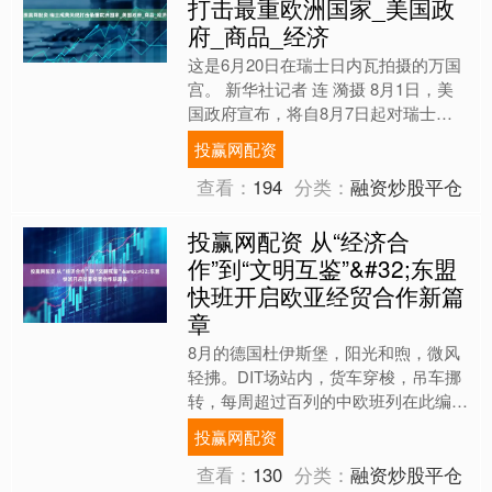
打击最重欧洲国家_美国政
府_商品_经济
这是6月20日在瑞士日内瓦拍摄的万国
宫。 新华社记者 连 漪摄 8月1日，美
国政府宣布，将自8月7日起对瑞士输
美的手表、巧克力、机械制品等商品征
投赢网配资
收39%的关税，....
查看：
194
分类：
融资炒股平仓
投赢网配资 从“经济合
作”到“文明互鉴”&#32;东盟
快班开启欧亚经贸合作新篇
章
8月的德国杜伊斯堡，阳光和煦，微风
轻拂。DIT场站内，货车穿梭，吊车挪
转，每周超过百列的中欧班列在此编
组，不同颜色的集装箱堆积如山，将场
投赢网配资
站装点得五彩斑斓。这般繁....
查看：
130
分类：
融资炒股平仓