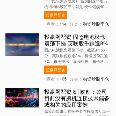
一个比较大的隐患） 当前的这个地方
的结构比较简洁，就是1分钟趋势加5
分钟盘整，再加时间周期的维度，如果
投赢网配资
3462.75不被突破，....
查看：
114
分类：
融资炒股平仓
投赢网配资 固态电池概念
震荡下挫 英联股份跌逾8%
固态电池概念震荡下挫，截至9时56
分，英联股份跌逾8%，科恒股份跌逾
7%，道氏技术、泰和科技、赢合科技
等跌超5%。....
投赢网配资
查看：
105
分类：
融资炒股平仓
投赢网配资 ST峡创：公司
目前没有脑机连接技术储备
或相关的应用案例
每经AI快讯，有投资者在投资者互动平