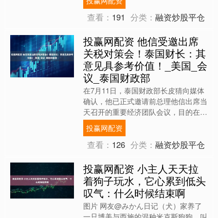
投赢网配资
作。但他主动申请继....
查看：
191
分类：
融资炒股平仓
投赢网配资 他信受邀出席
关税对策会！泰国财长：其
意见具参考价值！_美国_会
议_泰国财政部
在7月11日，泰国财政部长皮猜向媒体
确认，他已正式邀请前总理他信出席当
天召开的重要经济团队会议，目的在于
讨论如何有效应对美国计划对泰国商品
投赢网配资
征收高达36%的关税问....
查看：
126
分类：
融资炒股平仓
投赢网配资 小主人天天拉
着狗子玩水，它心累到低头
叹气：什么时候结束啊
图片 网友@みかん日记（犬）家养了
一只博美与西施的混种米克斯狗狗，叫