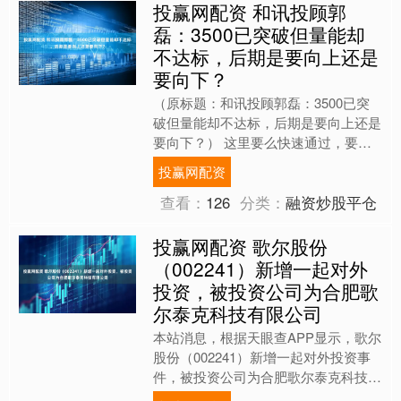
投赢网配资 和讯投顾郭
磊：3500已突破但量能却
不达标，后期是要向上还是
要向下？
（原标题：和讯投顾郭磊：3500已突
破但量能却不达标，后期是要向上还是
要向下？） 这里要么快速通过，要么
给压回来，有一个一分钟级别的走势类
投赢网配资
型下，3512这个地方....
查看：
126
分类：
融资炒股平仓
投赢网配资 歌尔股份
（002241）新增一起对外
投资，被投资公司为合肥歌
尔泰克科技有限公司
本站消息，根据天眼查APP显示，歌尔
股份（002241）新增一起对外投资事
件，被投资公司为合肥歌尔泰克科技有
限公司，法定代表人张金国，投资占比