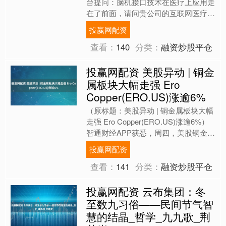
台提问：脑机接口技术在医疗上应用走
在了前面，请问贵公司的互联网医疗是
否有脑机连接技术储备或相关的应用案
投赢网配资
例？未来有什么计划？ ....
查看：
140
分类：
融资炒股平仓
投赢网配资 美股异动 | 铜金
属板块大幅走强 Ero
Copper(ERO.US)涨逾6%
（原标题：美股异动 | 铜金属板块大幅
走强 Ero Copper(ERO.US)涨逾6%）
智通财经APP获悉，周四，美股铜金属
板块大幅走强，Ero Coppe....
投赢网配资
查看：
141
分类：
融资炒股平仓
投赢网配资 云布集团：冬
至数九习俗——民间节气智
慧的结晶_哲学_九九歌_荆