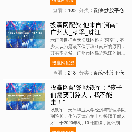
穿透纸背。 令人难....
查看：
105
分类：
融资炒股平仓
投赢网配资 他来自“河南”_
广州人_杨孚_珠江
老广习惯把今天海珠区称为“河南”，不
少人认为是该区位于珠江南岸的原因，
其实不尽然。广州市区靠近珠江的街巷
叫作“海傍街”，一德路和海珠广场一带
投赢网配资
旧称“海皮”，江上曾....
查看：
218
分类：
融资炒股平仓
投赢网配资 耿铁军：“孩子
们需要引路人，我不能
走！”
耿铁军，天津职业大学经济与管理学院
副院长，作为天津市第十批援疆干部人
才，于2020年5月10日进疆，原计划
2023年6月底结束为期3年的援疆工