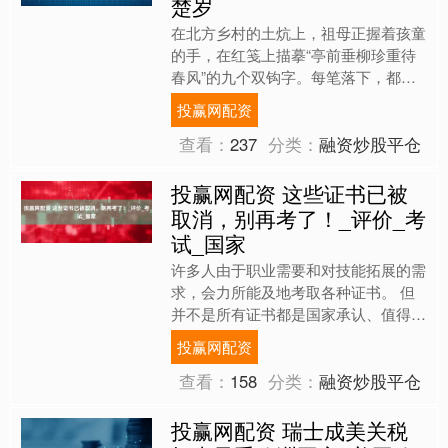
楚岁
在北方乡村的土炕上，祖母正握着孩童
的手，在红笺上描摹“亭前垂柳珍重待
春风”的九个双钩字。每笔落下，都藏
着对春回大地的殷切期盼。这幅延续千
投赢网配资
年的冬日画卷，正是中华文....
查看：
237
分类：
融资炒股平仓
投赢网配资 这些证书已被
取消，别再考了！_评价_考
试_国家
许多人由于职业需要和对技能拓展的需
求，会力所能及地考取各种证书。 但
并不是所有证书都是国家承认、值得考
的，有些证书早已被取消，还有一
投赢网配资
些“山寨证书”，需要大家做好....
查看：
158
分类：
融资炒股平仓
投赢网配资 瑞士成美关税