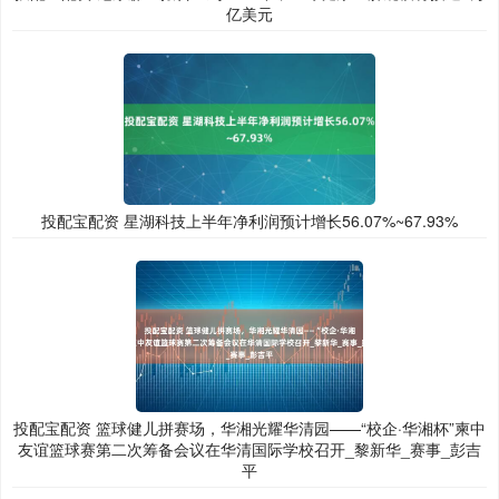
亿美元
投配宝配资 星湖科技上半年净利润预计增长56.07%~67.93%
投配宝配资 篮球健儿拼赛场，华湘光耀华清园——“校企·华湘杯”柬中
友谊篮球赛第二次筹备会议在华清国际学校召开_黎新华_赛事_彭吉
平