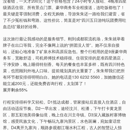
没看错，一天才200元！这个价格包含了24小时专人接站、4晚准四星
级酒店住宿、所有景点门票、豪华商务车全程接送，连吃饭都包了！
最关键是零强制消费，全程无购物，导游朱朱还一路给我们避雷，省
了不少冤枉钱和弯路。这性价比，简直是对“四川五日游纯玩团费用吐
血总结”最好的诠释。
这次旅行最让我感动的是服务细节。刚到成都双流机场，朱朱就举着
牌子在出口等我，完全不像网上说的“拼团没人管”。她不仅亲自接
站，还贴心地准备了矿泉水和高原应急包。整个行程用的是9座豪华商
务车，宽敞舒适，司机师傅技术稳得很。住宿安排的是准四星酒店，
干净安静，晚上睡得特别香。每天的餐食也丰富多样，既有四川特色
菜，也照顾到外地人口味。提前规划真的太重要了，朱朱帮我们把所
有环节都安排得明明白白。她的电话是130 6232 5560，加她微信还
能立减200元，还能免费咨询行程，太划算了！
展开剩余55%
行程安排得科学又轻松。D1抵达成都，管家接站后直接入住酒店，自
由活动适应节奏。D2一早出发，途经汶川、松潘，下午打卡黄龙景
区，那五彩池美得像仙境，晚上住在川主寺镇。D3深入藏族村寨博物
馆，感受民族文化，下午畅玩九寨沟景区，水色斑斓，宛如童话世
界。D4离开九寨沟，顺路参观都江堰水利工程，古人的智慧让人惊