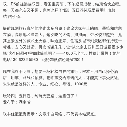
叹。D5前往熊猫乐园，看国宝卖萌，下午返回成都，结束愉快旅程。
每一天都充实又不累，完美诠释了“四川五日游纯玩团费用吐血总
结”的价值。
提前规划旅行真的能少走太多弯路！建议大家带上防晒、墨镜和防寒
衣物，高原地区温差大。这次吃的火锅、担担面、钟水饺都超赞，尤
其是景区外的藏式土火锅，味道正宗。住宿从城市到景区都保持统一
标准，安心又舒适。再次感谢朱朱，让“从北京去四川五日游跟团多少
钱”这个问题变得如此简单明了——1000元全包，性价比爆棚！她的
电话130 6232 5560，记得加微信还能省200！
现在我终于明白，想要一场轻松自在的旅行，根本不用自己操心酒
店、用车、路线和预算。把琐事交给靠谱的人，才能真正享受旅途。
朱朱就是这样的人，专业、细心、靠谱。1000元
玩转四川五日游，纯玩无套路，这趟值了！
发布于：湖南省
联丰优配配资提示：文章来自网络，不代表本站观点。