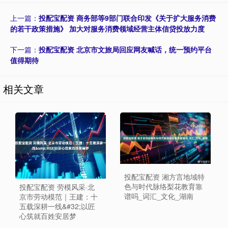
上一篇：
投配宝配资 商务部等9部门联合印发《关于扩大服务消费
的若干政策措施》 加大对服务消费领域经营主体信贷投放力度
下一篇：
投配宝配资 北京市文旅局回应网友喊话，统一预约平台
值得期待
相关文章
投配宝配资 湘方言地域特
色与时代脉络梨花教育靠
投配宝配资 劳模风采·北
谱吗_词汇_文化_湖南
京市劳动模范｜王建：十
五载深耕一线&#32;以匠
心筑就百姓安居梦