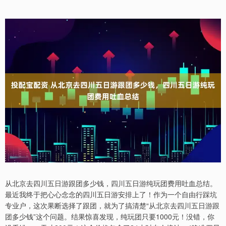
从北京去四川五日游跟团多少钱，四川五日游纯玩团费用吐血总结。
最近我终于把心心念念的四川五日游安排上了！作为一个自由行踩坑
专业户，这次果断选择了跟团，就为了搞清楚“从北京去四川五日游跟
团多少钱”这个问题。结果惊喜发现，纯玩团只要1000元！没错，你