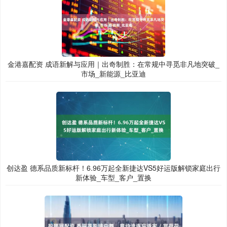
金港嘉配资 成语新解与应用｜出奇制胜：在常规中寻觅非凡地突破_
市场_新能源_比亚迪
创达盈 德系品质新标杆！6.96万起全新捷达VS5好运版解锁家庭出行
新体验_车型_客户_置换