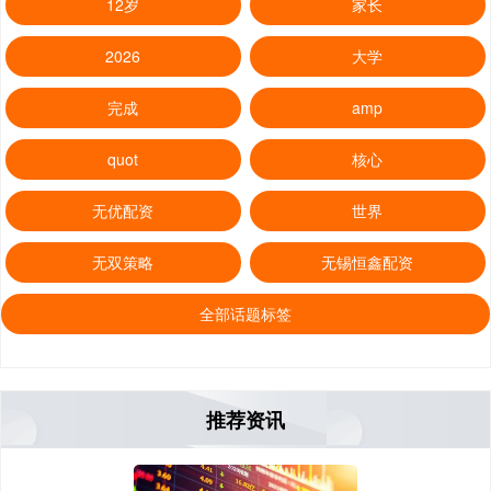
12岁
家长
2026
大学
完成
amp
quot
核心
无优配资
世界
无双策略
无锡恒鑫配资
全部话题标签
推荐资讯