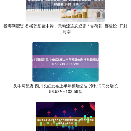
投哪网配资 香摇莲影镜中舞，意动流连忘返家 / 赏荷花_邢建设_开封
_河南
头牛网配资 四川长虹发布上半年预增公告 净利润同比增长
56.53%~103.59%