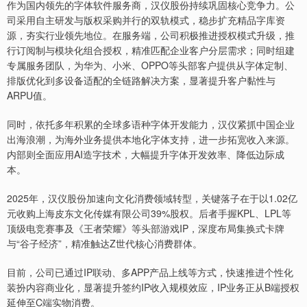
作为国内领先的字体软件服务商，汉仪股份持续巩固核心竞争力。公
司采用自主研发与版权采购并行的双轨模式，稳步扩充精品字库资
源，夯实行业领先地位。在服务端，公司积极推进授权模式升级，推
行订阅制与模块化组合授权，精准匹配企业客户分层需求；同时组建
专属服务团队，为华为、小米、OPPO等头部客户提供从字体定制、
排版优化到多设备适配的全链路解决方案，显著提升客户黏性与
ARPU值。
同时，依托多年积累的全球多语种字体开发能力，汉仪紧抓中国企业
出海浪潮，为海外业务提供本地化字体支持，进一步拓宽收入来源。
内部则全面应用AI造字技术，大幅提升字体开发效率、降低边际成
本。
2025年，汉仪股份加速向文化消费领域转型，关键落子在于以1.02亿
元收购上海皮东文化传媒有限公司39%股权。后者手握KPL、LPL等
顶级电竞赛事及《王者荣耀》等头部游戏IP，深度布局集换式卡牌
与“谷子经济”，精准触达Z世代核心消费群体。
目前，公司已通过IP联动、多APP产品上线等方式，快速推进个性化
装扮内容商业化，显著提升签约IP收入规模效应，IP业务正从B端授权
延伸至C端实物消费。