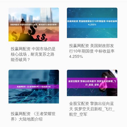
投赢网配资 美国财政部发
投赢网配资 中国市场仍是
行10年期国债 中标收益率
核心战场，耐克复苏之路
4.255%
能否破局？
金股宝配资 擎旗出征向蓝
天 筑梦空天启新程_飞行_
投赢网配资 《王者荣耀世
航空_空军
界》大陆地图介绍