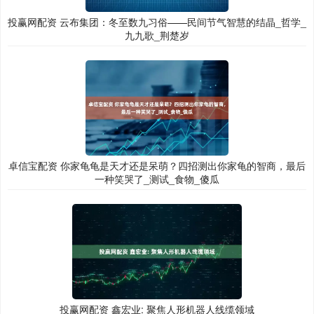
投赢网配资 云布集团：冬至数九习俗——民间节气智慧的结晶_哲学_
九九歌_荆楚岁
卓信宝配资 你家龟龟是天才还是呆萌？四招测出你家龟的智商，最后
一种笑哭了_测试_食物_傻瓜
投赢网配资 鑫宏业: 聚焦人形机器人线缆领域