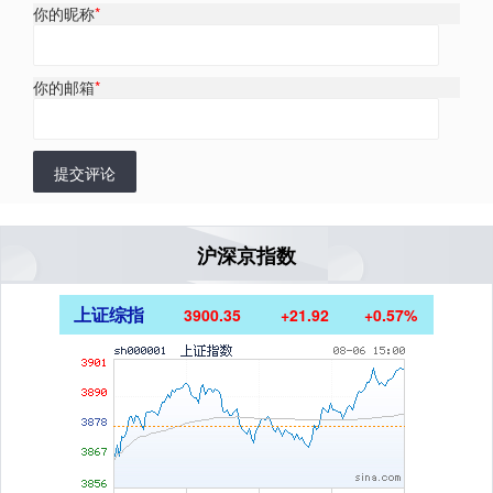
你的昵称
*
你的邮箱
*
提交评论
沪深京指数
上证综指
3900.35
+21.92
+0.57%