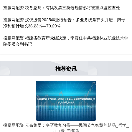
投赢网配资 税务总局：有奖发票三类违规情形将被重点监控查处
投赢网配资 汉仪股份2025年业绩预告：多业务线条齐头并进，归母
净利预计增长36.23%—70.29%
投赢网配资 福建省教育厅党组决定，李霞任中共福建林业职业技术学
院委员会副书记
推荐资讯
投赢网配资 云布集团：冬至数九习俗——民间节气智慧的结晶_哲学_
九九歌_荆楚岁