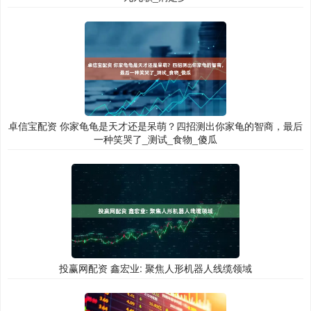
卓信宝配资 你家龟龟是天才还是呆萌？四招测出你家龟的智商，最后
一种笑哭了_测试_食物_傻瓜
投赢网配资 鑫宏业: 聚焦人形机器人线缆领域