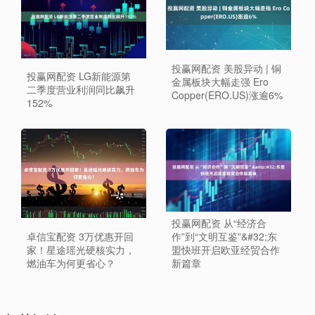
投赢网配资 美股异动 | 铜
投赢网配资 LG新能源第
金属板块大幅走强 Ero
二季度营业利润同比飙升
Copper(ERO.US)涨逾6%
152%
投赢网配资 从“经济合
卓信宝配资 3万优惠开回
作”到“文明互鉴”&#32;东
家！星途瑶光硬核实力，
盟快班开启欧亚经贸合作
燃油车为何更省心？
新篇章