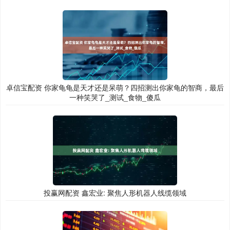
卓信宝配资 你家龟龟是天才还是呆萌？四招测出你家龟的智商，最后
一种笑哭了_测试_食物_傻瓜
投赢网配资 鑫宏业: 聚焦人形机器人线缆领域