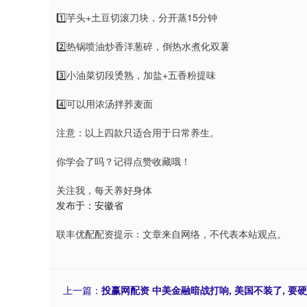
1️⃣芋头+土豆切滚刀块，分开蒸15分钟
2️⃣热锅喷油炒香洋葱碎，倒热水煮化双薯
3️⃣小油菜切段烫熟，加盐+五香粉提味
4️⃣可以用浓汤拌荞麦面
注意：以上四款只适合用于日常养生。
你学会了吗？记得点赞收藏哦！
关注我，每天养好身体
发布于：安徽省
联丰优配配资提示：文章来自网络，不代表本站观点。
上一篇：
投赢网配资 中美金融暗战打响, 美国不装了, 要