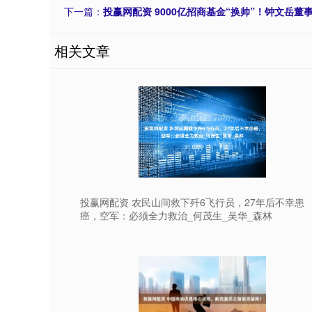
下一篇：
投赢网配资 9000亿招商基金“换帅”！钟文岳董
相关文章
投赢网配资 农民山间救下歼6飞行员，27年后不幸患
癌，空军：必须全力救治_何茂生_吴华_森林