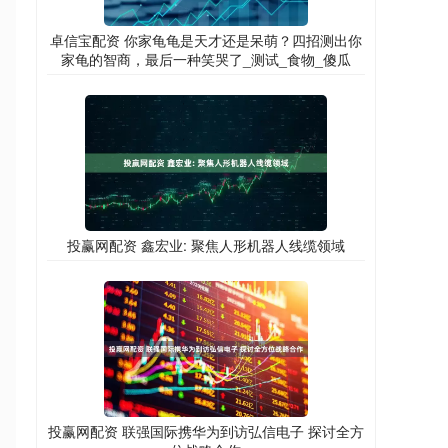
卓信宝配资 你家龟龟是天才还是呆萌？四招测出你
家龟的智商，最后一种笑哭了_测试_食物_傻瓜
投赢网配资 鑫宏业: 聚焦人形机器人线缆领域
投赢网配资 联强国际携华为到访弘信电子 探讨全方