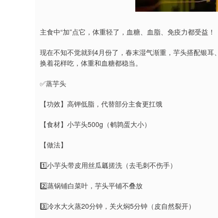
主食中“加”点它，体重轻了，血糖、血脂、免疫力都受益！
现在不知不觉就到4月份了，春末湿气渐重，芋头搭配银耳
换着花样吃，体重和血糖都稳当。
✅蒸芋头
【功效】高钾低脂，代替部分主食更扛饿
【食材】小芋头500g（鹌鹑蛋大小）
【做法】
1️⃣小芋头带皮用丝瓜瓤搓洗（去毛刺不伤手）
2️⃣蒸锅铺白菜叶，芋头平铺不叠放
3️⃣冷水大火蒸20分钟，关火焖5分钟（皮自然裂开）