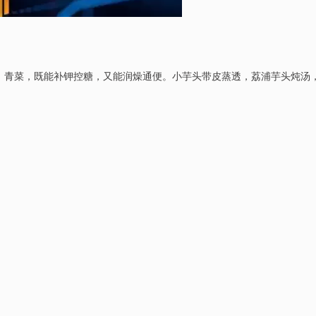
、青菜，既能补钾控糖，又能润燥通便。小芋头带皮蒸透，荔浦芋头炖汤