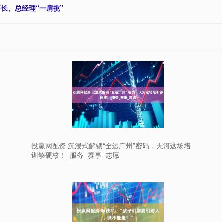
事长、总经理“一肩挑”
投赢网配资 沉浸式解锁“全运广州”密码，天河这场培
训够硬核！_服务_赛事_志愿