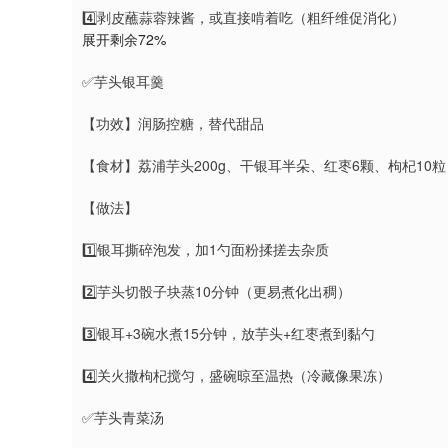
4️⃣剥皮蘸蒜蓉辣酱，或直接啃着吃（粗纤维促消化）
展开剩余72%
✅芋头银耳羹
【功效】润肠控糖，替代甜品
【食材】荔浦芋头200g、干银耳半朵、红枣6颗、枸杞10粒
【做法】
1️⃣银耳撕碎泡发，加1勺面粉揉搓去杂质
2️⃣芋头切骰子块蒸10分钟（更易煮化出稠）
3️⃣银耳+3碗水煮15分钟，放芋头+红枣煮到黏勺
4️⃣关火撒枸杞搅匀，盛碗晾至温热（冷藏像果冻）
✅芋头青菜汤