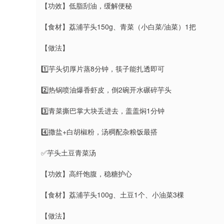
【功效】低脂刮油，缓解便秘
【食材】荔浦芋头150g、青菜（小白菜/油菜）1把
【做法】
1️⃣芋头切厚片蒸8分钟，筷子能扎透即可
2️⃣热锅喷油爆香虾皮，倒2碗开水碾碎芋头
3️⃣青菜撕巴掌大块丢进去，盖盖焖1分钟
4️⃣撒盐+白胡椒粉，汤稠配杂粮饭最搭
✅芋头土豆青菜汤
【功效】高纤饱腹，稳糖护心
【食材】荔浦芋头100g、土豆1个、小油菜3棵
【做法】