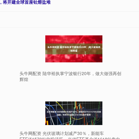
”, 将开建全球首座钍熔盐堆
头牛网配资 陆华裕执掌宁波银行20年，做大做强再创
辉煌
头牛网配资 光伏玻璃计划减产30％，新能车
ETF(515700)交投活跃，光伏ETF基金(516180)盘中