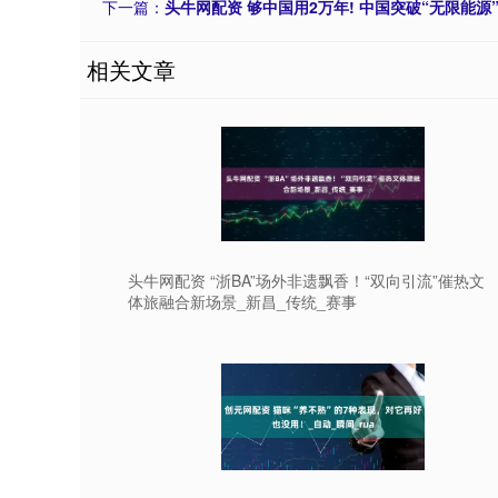
下一篇：
头牛网配资 够中国用2万年! 中国突破“无限能源
相关文章
头牛网配资 “浙BA”场外非遗飘香！“双向引流”催热文
体旅融合新场景_新昌_传统_赛事