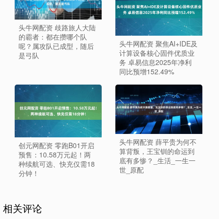
头牛网配资 歧路旅人大陆
的霸者：都在攒哪个队
头牛网配资 聚焦AI+IDE及
呢？属攻队已成型，随后
计算设备核心固件优质业
是弓队
务 卓易信息2025年净利
同比预增152.49%
头牛网配资 薛平贵为何不
创元网配资 零跑B01开启
算背叛，王宝钏的命运到
预售：10.58万元起！两
底有多惨？_生活_一生一
种续航可选、快充仅需18
世_原配
分钟！
相关评论