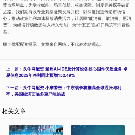
费市场堵点，为增收赋能、场景创新、权益保障、制度完善探寻破题
之路。我们期待以专业观察凝聚发展共识，以深度报道传递市场信
心，推动政策红利加速释放消费活力，让居民“能消费、敢消费、愿消
费”，为经济行稳致远注入持久动能，为“十五五”良好开局筑牢消费根
基。
联丰优配配资提示：文章来自网络，不代表本站观点。
上一篇：
头牛网配资 聚焦AI+IDE及计算设备核心固件优质业务 卓
易信息2025年净利同比预增152.49%
下一篇：
头牛网配资 小摩警告：中东战争将推高全球通胀与利
率，美国经济面临多重严峻挑战
相关文章