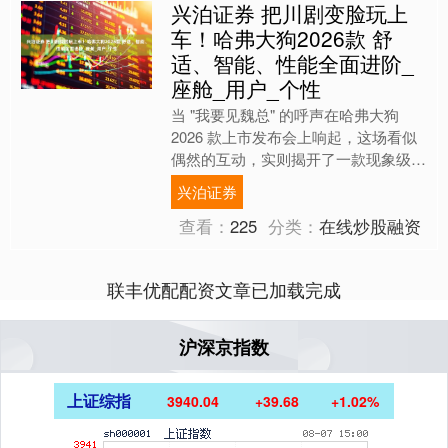
兴泊证券 把川剧变脸玩上
车！哈弗大狗2026款 舒
适、智能、性能全面进阶_
座舱_用户_个性
当 "我要见魏总" 的呼声在哈弗大狗
2026 款上市发布会上响起，这场看似
偶然的互动，实则揭开了一款现象级车
型的进化密码。作为泛越野品类的开创
兴泊证券
者，哈弗大狗用五....
查看：
225
分类：
在线炒股融资
联丰优配配资文章已加载完成
沪深京指数
上证综指
3940.04
+39.68
+1.02%