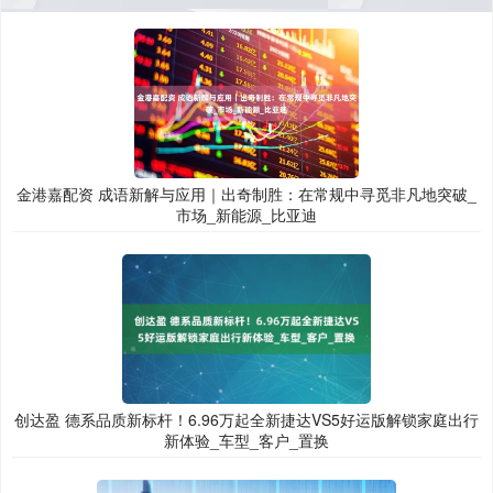
金港嘉配资 成语新解与应用｜出奇制胜：在常规中寻觅非凡地突破_
市场_新能源_比亚迪
创达盈 德系品质新标杆！6.96万起全新捷达VS5好运版解锁家庭出行
新体验_车型_客户_置换