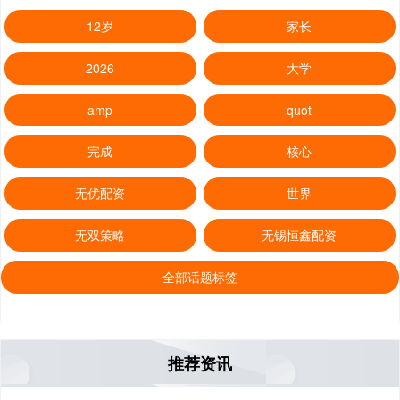
12岁
家长
2026
大学
amp
quot
完成
核心
无优配资
世界
无双策略
无锡恒鑫配资
全部话题标签
推荐资讯