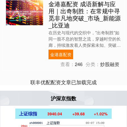
金港嘉配资 成语新解与应
用｜出奇制胜：在常规中寻
觅非凡地突破_市场_新能源
_比亚迪
在历史与现代的交织中，"出奇制胜"如
同一股不息的智慧之流，穿越时空的长
廊，持续激发着人类探索未知、突破常
规的勇气。这一成语，源自《孙子兵
金港嘉配资
法》的深邃战略，原指在军....
查看：
246
分类：
炒股融资
联丰优配配资文章已加载完成
沪深京指数
上证综指
3940.04
+39.68
+1.02%