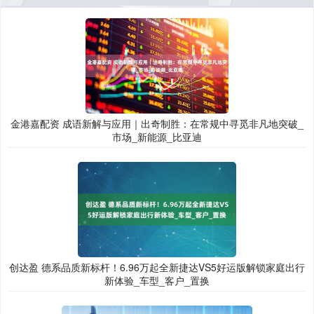
金港嘉配资 成语新解与应用｜出奇制胜：在常规中寻觅非凡地突破_
市场_新能源_比亚迪
创达盈 德系品质新标杆！6.96万起全新捷达VS5好运版解锁家庭出行
新体验_车型_客户_置换