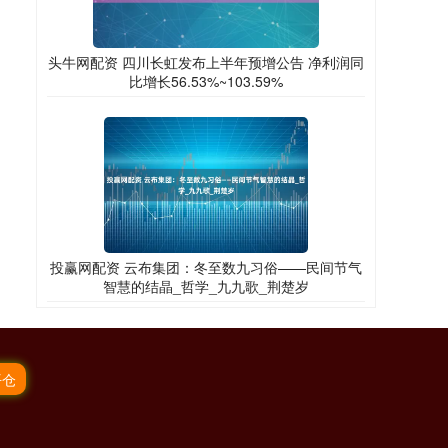
头牛网配资 四川长虹发布上半年预增公告 净利润同
比增长56.53%~103.59%
投赢网配资 云布集团：冬至数九习俗——民间节气
智慧的结晶_哲学_九九歌_荆楚岁
平仓