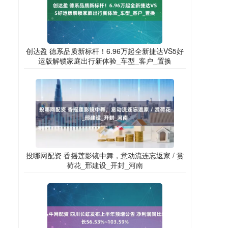
创达盈 德系品质新标杆！6.96万起全新捷达VS5好
运版解锁家庭出行新体验_车型_客户_置换
投哪网配资 香摇莲影镜中舞，意动流连忘返家 / 赏
荷花_邢建设_开封_河南