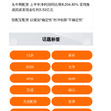
头牛网配资 上半年净利润同比增长204.80% 亚翔集
成拟派发现金红利3.52亿元
投配宝配资 以规划“确定性”对冲创新“不确定性”
话题标签
12岁
家长
2026
大学
amp
quot
完成
核心
无优配资
世界