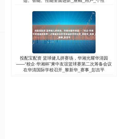
适、智能、性能全面进阶_座舱_用户_个性
投配宝配资 篮球健儿拼赛场，华湘光耀华清园
——“校企·华湘杯”柬中友谊篮球赛第二次筹备会议
在华清国际学校召开_黎新华_赛事_彭吉平