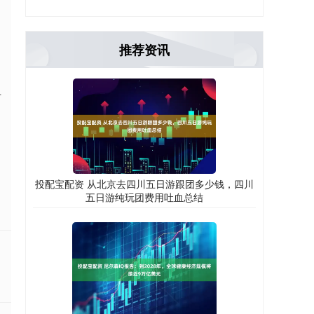
推荐资讯
专
投配宝配资 从北京去四川五日游跟团多少钱，四川
五日游纯玩团费用吐血总结