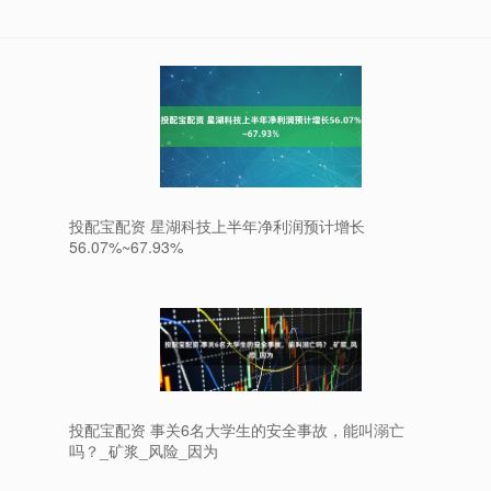
投配宝配资 星湖科技上半年净利润预计增长
56.07%~67.93%
投配宝配资 事关6名大学生的安全事故，能叫溺亡
吗？_矿浆_风险_因为