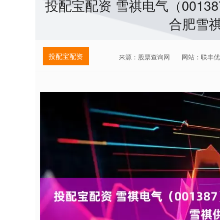
投配宝配资 雪祺电气（001
合肥雪
投配宝配资
来源：股票查询网
网站：联丰优