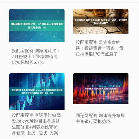
投配宝配资 监管多次约
谈！投诉量近十万条，货
投配宝配资 国家统计局：
拉拉港股IPO有点悬了
7月份规上工业增加值同
比实际增长5.7%
投配宝配资 空调季过敏高
同翔网配资 加速海外布局
发,brieye珍悦目眼鼻通益
中资银行要把稳舵
生菌修复+调养双效守护
鼻健康_配方_症状_方案