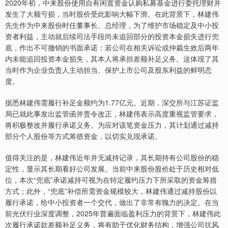
2020年初，中来股份使用自有闲置资金认购私募基金进行委托理财并
发生了大额亏损，当时股价受此影响大幅下滑。在此背景下，林建伟
先生作为中来股份时任董事长、总经理，为了维护市场稳定及中小投
资者利益，主动就后续司法手段尚未追回部分的投资本金损失进行兜
底，作出不可撤销的书面承诺：若公司在相关诉讼或仲裁生效后两年
内未能追回投资本金损失，其本人将承担差额补足义务。这体现了其
当时作为企业负责人主动担当、保护上市公司及股东利益的鲜明态
度。
据悉林建伟需履行补足金额约为1.77亿元。近期，深交所与江苏证监
局已就此事发出监管函并责令改正，林建伟表示高度重视监管要求，
将积极整改并履行承诺义务。为应对该笔资金压力，其计划通过减持
部分个人股份等方式筹措资金，以切实兑现承诺。
值得关注的是，林建伟近年并无减持记录，其长期持有公司股份的稳
定性，显示其长期看好公司发展。当前中来股份股价处于历史相对低
位，本次“兜底”承诺减持可视为在特定履约压力下所采取的资金筹措
方式；此外，“兜底”补偿所需资金规模较大，林建伟通过减持股份以
履行承诺，给中小投资者一个交代，做出了非常有魄力的决定。在当
前光伏行业深度调整，2025年普遍面临盈利压力的背景下，林建伟此
次履行承诺款差额补足义务，将有助于优化财务结构，增强公司抗风