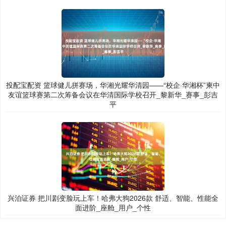
投配宝配资 篮球健儿拼赛场，华湘光耀华清园——“校企·华湘杯”柬中
友谊篮球赛第二次筹备会议在华清国际学校召开_黎新华_赛事_彭吉
平
兴泊证券 把川剧变脸玩上车！哈弗大狗2026款 舒适、智能、性能全
面进阶_座舱_用户_个性