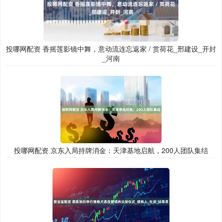
投哪网配资 香摇莲影镜中舞，意动流连忘返家 / 赏荷花_邢建设_开封
_河南
投哪网配资 京东入局持牌消金：天津基地启航，200人团队集结