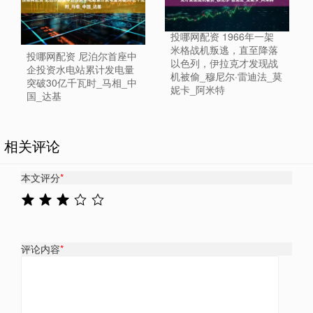
投哪网配资 1966年一架
米格战机叛逃，直至降落
投哪网配资 尼泊尔首座中
以色列，伊拉克才发现战
企投资水电站累计发电量
机被偷_穆尼尔·雷迪法_莫
突破30亿千瓦时_马相_中
妮卡_阿米特
国_达基
相关评论
本文评分
*
评论内容
*