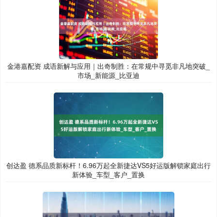
金港嘉配资 成语新解与应用｜出奇制胜：在常规中寻觅非凡地突破_
市场_新能源_比亚迪
创达盈 德系品质新标杆！6.96万起全新捷达VS5好运版解锁家庭出行
新体验_车型_客户_置换