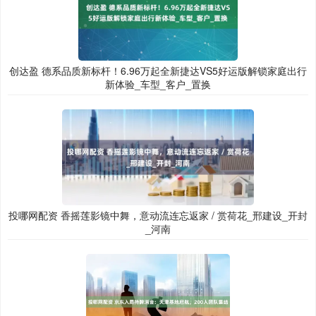
创达盈 德系品质新标杆！6.96万起全新捷达VS5好运版解锁家庭出行
新体验_车型_客户_置换
投哪网配资 香摇莲影镜中舞，意动流连忘返家 / 赏荷花_邢建设_开封
_河南