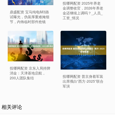
投哪网配资 2025年养老
金调整收官，2026年养老
鼎盛配资 宝马纯电iM3路
金还继续上调吗？_人员_
试曝光，伪装厚重难掩细
工资_情况
节，内饰临时部件抢镜
投哪网配资 京东入局持牌
消金：天津基地启航，
投哪网配资 普京身着军装
200人团队集结
出席俄白“西方-2025”联合
军演
相关评论