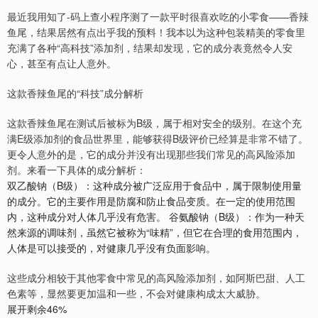
最近我用知了-码上查小程序测了一款平时很喜欢吃的小零食——香辣
鱼尾，结果居然有点出乎我的预料！我本以为这种包装精美的零食里
充满了各种“高科技”添加剂，结果却发现，它的成分表竟然令人安
心，甚至有点让人意外。
这款香辣鱼尾的“科技”成分解析
这款香辣鱼尾在测试后被标为B级，属于相对安全的级别。在这个充
满E级添加剂的食品世界里，能够获得B级评价已经算是非常不错了。
更令人意外的是，它的成分并没有出现那些我们常见的高风险添加
剂。来看一下具体的成分解析：
双乙酸钠（B级）：这种成分被广泛应用于食品中，属于限制使用量
的成分。它的主要作用是防腐和防止食品变质。在一定的使用范围
内，这种成分对人体几乎没有危害。 谷氨酸钠（B级）：作为一种天
然来源的调味剂，虽然它被称为“味精”，但它在合理的食用范围内，
人体是可以接受的，对健康几乎没有负面影响。
这些成分相较于其他零食中常见的高风险添加剂，如阿斯巴甜、人工
色素等，显然要更加温和一些，不会对健康构成太大威胁。
展开剩余46%